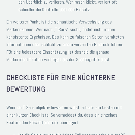
den Überblick zu verlieren. Wer rasch klickt, verliert oft
schneller die Kontrolle über den Einsatz.
Ein weiterer Punkt ist die semantische Verwechslung des
Markennamens. Wer nach „T Sars“ sucht, findet nicht immer
konsistente Ergebnisse. Das kann zu falschen Seiten, veralteten
Informationen oder schlicht zu einem verzerrten Eindruck führen.
Für eine belastbare Einschätzung ist deshalb die genaue
Markenidentifikation wichtiger als der Suchbegriff selbst.
CHECKLISTE FÜR EINE NÜCHTERNE
BEWERTUNG
Wenn du T Sars objektiv bewerten willst, arbeite am besten mit
einer kurzen Checkliste. So vermeidest du, dass ein einzelnes
Feature den Gesamteindruck überlagert.