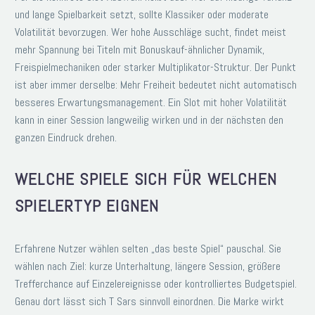
und lange Spielbarkeit setzt, sollte Klassiker oder moderate
Volatilität bevorzugen. Wer hohe Ausschläge sucht, findet meist
mehr Spannung bei Titeln mit Bonuskauf-ähnlicher Dynamik,
Freispielmechaniken oder starker Multiplikator-Struktur. Der Punkt
ist aber immer derselbe: Mehr Freiheit bedeutet nicht automatisch
besseres Erwartungsmanagement. Ein Slot mit hoher Volatilität
kann in einer Session langweilig wirken und in der nächsten den
ganzen Eindruck drehen.
WELCHE SPIELE SICH FÜR WELCHEN
SPIELERTYP EIGNEN
Erfahrene Nutzer wählen selten „das beste Spiel“ pauschal. Sie
wählen nach Ziel: kurze Unterhaltung, längere Session, größere
Trefferchance auf Einzelereignisse oder kontrolliertes Budgetspiel.
Genau dort lässt sich T Sars sinnvoll einordnen. Die Marke wirkt