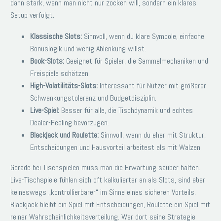
dann stark, wenn man nicht nur zocken will, sondern ein klares
Setup verfolgt.
Klassische Slots:
Sinnvoll, wenn du klare Symbole, einfache
Bonuslogik und wenig Ablenkung willst.
Book-Slots:
Geeignet für Spieler, die Sammelmechaniken und
Freispiele schätzen.
High-Volatilitäts-Slots:
Interessant für Nutzer mit größerer
Schwankungstoleranz und Budgetdisziplin.
Live-Spiel:
Besser für alle, die Tischdynamik und echtes
Dealer-Feeling bevorzugen.
Blackjack und Roulette:
Sinnvoll, wenn du eher mit Struktur,
Entscheidungen und Hausvorteil arbeitest als mit Walzen.
Gerade bei Tischspielen muss man die Erwartung sauber halten.
Live-Tischspiele fühlen sich oft kalkulierter an als Slots, sind aber
keineswegs „kontrollierbarer“ im Sinne eines sicheren Vorteils.
Blackjack bleibt ein Spiel mit Entscheidungen, Roulette ein Spiel mit
reiner Wahrscheinlichkeitsverteilung. Wer dort seine Strategie