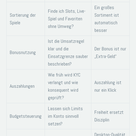
Ein großes
Finde ich Slots, Live-
Sortierung der
Sortiment ist
Spiel und Favoriten
Spiele
automatisch
ohne Umweg?
besser
Ist die Umsatzregel
klar und die
Der Bonus ist nur
Bonusnutzung
Einsatzgrenze sauber
„Extra-Geld“
beschrieben?
Wie früh wird KYC
verlangt und wie
Auszahlung ist
Auszahlungen
konsequent wird
nur ein Klick
geprüft?
Lassen sich Limits
Freiheit ersetzt
Budgetsteuerung
im Konto sinnvoll
Disziplin
setzen?
Desktop-Qualität