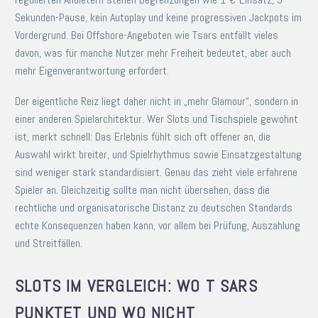
Sekunden-Pause, kein Autoplay und keine progressiven Jackpots im
Vordergrund. Bei Offshore-Angeboten wie Tsars entfällt vieles
davon, was für manche Nutzer mehr Freiheit bedeutet, aber auch
mehr Eigenverantwortung erfordert.
Der eigentliche Reiz liegt daher nicht in „mehr Glamour“, sondern in
einer anderen Spielarchitektur. Wer Slots und Tischspiele gewohnt
ist, merkt schnell: Das Erlebnis fühlt sich oft offener an, die
Auswahl wirkt breiter, und Spielrhythmus sowie Einsatzgestaltung
sind weniger stark standardisiert. Genau das zieht viele erfahrene
Spieler an. Gleichzeitig sollte man nicht übersehen, dass die
rechtliche und organisatorische Distanz zu deutschen Standards
echte Konsequenzen haben kann, vor allem bei Prüfung, Auszahlung
und Streitfällen.
SLOTS IM VERGLEICH: WO T SARS
PUNKTET UND WO NICHT