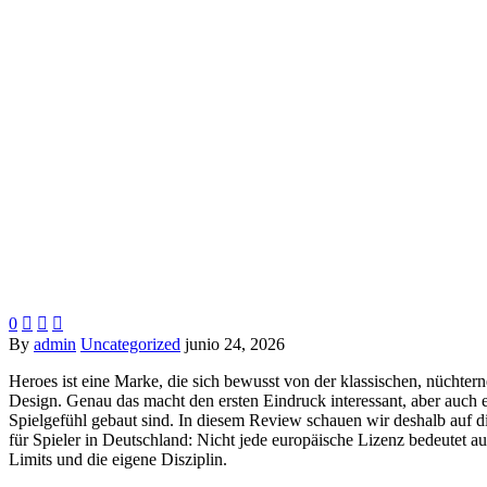
0



By
admin
Uncategorized
junio 24, 2026
Heroes ist eine Marke, die sich bewusst von der klassischen, nüchtern
Design. Genau das macht den ersten Eindruck interessant, aber auch erk
Spielgefühl gebaut sind. In diesem Review schauen wir deshalb auf d
für Spieler in Deutschland: Nicht jede europäische Lizenz bedeutet 
Limits und die eigene Disziplin.