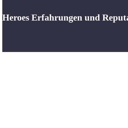
Heroes Erfahrungen und Reputat