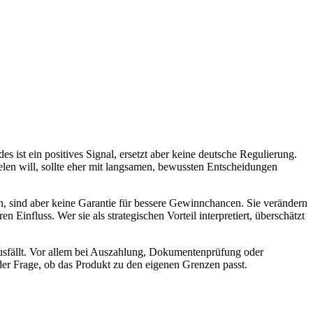
ist ein positives Signal, ersetzt aber keine deutsche Regulierung.
pielen will, sollte eher mit langsamen, bewussten Entscheidungen
, sind aber keine Garantie für bessere Gewinnchancen. Sie verändern
en Einfluss. Wer sie als strategischen Vorteil interpretiert, überschätzt
h ausfällt. Vor allem bei Auszahlung, Dokumentenprüfung oder
 der Frage, ob das Produkt zu den eigenen Grenzen passt.