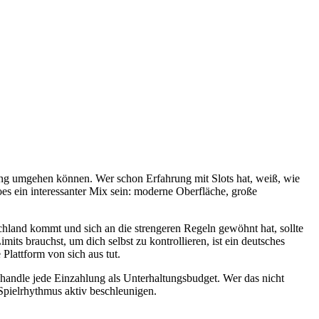
tung umgehen können. Wer schon Erfahrung mit Slots hat, weiß, wie
 ein interessanter Mix sein: moderne Oberfläche, große
tschland kommt und sich an die strengeren Regeln gewöhnt hat, sollte
its brauchst, um dich selbst zu kontrollieren, ist ein deutsches
Plattform von sich aus tut.
behandle jede Einzahlung als Unterhaltungsbudget. Wer das nicht
Spielrhythmus aktiv beschleunigen.