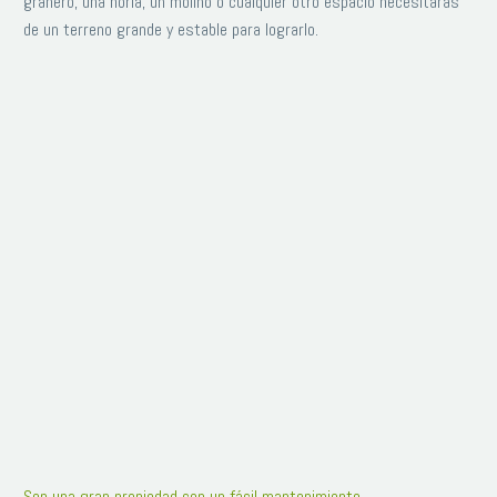
granero, una noria, un molino o cualquier otro espacio necesitarás
de un terreno grande y estable para lograrlo.
Son una gran propiedad con un fácil mantenimiento