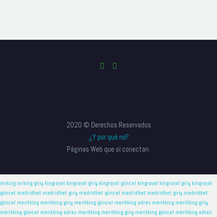
2020 © Derechos Reservados
¿Y por qué no?
Páginas Web que sí conectan.
mrking
mrking giriş
kingroyal
kingroyal giriş
kingroyal güncel
kingroyal
kingroyal giriş
kingroyal
güncel
madridbet
madridbet giriş
madridbet güncel
madridbet
madridbet giriş
madridbet
güncel
meritking
meritking giriş
meritking güncel
meritking adres
meritking
meritking giriş
meritking güncel
meritking adres
meritking
meritking giriş
meritking güncel
meritking adres