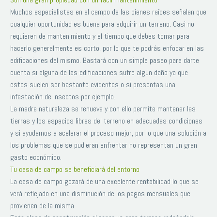
Muchos especialistas en el campo de las bienes raíces señalan que
cualquier oportunidad es buena para adquirir un terreno. Casi no
requieren de mantenimiento y el tiempo que debes tomar para
hacerlo generalmente es corto, por lo que te podrás enfocar en las
edificaciones del mismo. Bastará con un simple paseo para darte
ENRIQUE BERMÚDEZ
cuenta si alguna de las edificaciones sufre algún daño ya que
Estoy satisfecho de mi inversión creo
estos suelen ser bastante evidentes o si presentas una
que sera divertido e interesante
infestación de insectos por ejemplo.
La madre naturaleza se renueva y con ello permite mantener las
crecer junto con mi terreno pues
tierras y los espacios libres del terreno en adecuadas condiciones
tiene excelente plusvalía y se puede
y si ayudamos a acelerar el proceso mejor, por lo que una solución a
vivir en absoluta paz CONCORDIA
los problemas que se pudieran enfrentar no representan un gran
CON LA NATURALEZA.
gasto económico.
mrking
mrking giriş
kingroyal
kingroyal giriş
kingroyal güncel
Tu casa de campo se beneficiará del entorno
kingroyal
kingroyal giriş
kingroyal güncel
madridbet
La casa de campo gozará de una excelente rentabilidad lo que se
madridbet giriş
madridbet güncel
madridbet
madridbet giriş
madridbet güncel
meritking
meritking giriş
meritking güncel
verá reflejado en una disminución de los pagos mensuales que
meritking adres
meritking
meritking giriş
meritking güncel
provienen de la misma.
meritking adres
meritking
meritking giriş
meritking güncel