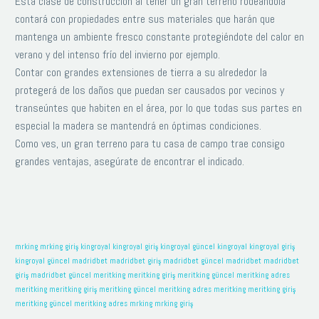
Esta clase de construcción al tener un gran terreno rodeándola
meritking adres
mrking
mrking giriş
contará con propiedades entre sus materiales que harán que
mantenga un ambiente fresco constante protegiéndote del calor en

verano y del intenso frío del invierno por ejemplo.
Contar con grandes extensiones de tierra a su alrededor la
protegerá de los daños que puedan ser causados por vecinos y
transeúntes que habiten en el área, por lo que todas sus partes en
especial la madera se mantendrá en óptimas condiciones.
Como ves, un gran terreno para tu casa de campo trae consigo
grandes ventajas, asegúrate de encontrar el indicado.
YESSENIA BARRAGAN PEREZ
La oportunidad de volver a la
mrking
mrking giriş
kingroyal
kingroyal giriş
kingroyal güncel
kingroyal
kingroyal giriş
naturaleza, y por otro lado ver la
kingroyal güncel
madridbet
madridbet giriş
madridbet güncel
madridbet
madridbet
giriş
madridbet güncel
meritking
meritking giriş
meritking güncel
meritking adres
protección y resguardo que se le da
meritking
meritking giriş
meritking güncel
meritking adres
meritking
meritking giriş
a un árbol endémico de Baja
meritking güncel
meritking adres
mrking
mrking giriş
California que a su vez esta en