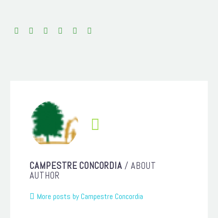
peligro de extensión. Fue una grata
experiencia.
mrking
mrking giriş
kingroyal
kingroyal giriş
kingroyal güncel
kingroyal
kingroyal giriş
kingroyal güncel
madridbet
madridbet giriş
madridbet güncel
madridbet
madridbet giriş
madridbet güncel
meritking
meritking giriş
meritking güncel
meritking adres
meritking
meritking giriş
meritking güncel
meritking adres
meritking
meritking giriş
meritking güncel
meritking adres
mrking
mrking giriş

CAMPESTRE CONCORDIA
/ ABOUT
AUTHOR
More posts by Campestre Concordia