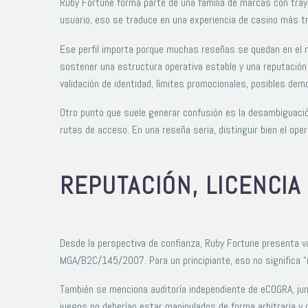
Ruby Fortune forma parte de una familia de marcas con tray
usuario, eso se traduce en una experiencia de casino más tr
Ese perfil importa porque muchas reseñas se quedan en el n
sostener una estructura operativa estable y una reputación 
validación de identidad, límites promocionales, posibles demo
Otro punto que suele generar confusión es la desambiguació
rutas de acceso. En una reseña seria, distinguir bien el oper
REPUTACIÓN, LICENCIA
Desde la perspectiva de confianza, Ruby Fortune presenta var
MGA/B2C/145/2007. Para un principiante, eso no significa “ri
También se menciona auditoría independiente de eCOGRA, jun
juegos no deberían estar manipulados de forma arbitraria y q