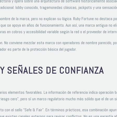
ectoria y opera sobre una arquitectura de software históricamente asociad
adicional: lobby conocido, tragamonedas clásicas, jackpots y una sensació
ombre de la marca, pero no explican su lógica. Ruby Fortune no destaca por
que se apoya en años de funcionamiento. Aun así, una marca antigua no eli
ras en cobros y accesibilidad variable según la red o el proveedor de intern
n. No conviene mezclar esta marca con operadores de nombre parecido, porq
ador es parte de la protección básica del jugador.
 Y SEÑALES DE CONFIANZA
ios elementos favorables. La información de referencia indica operación ba
esgo cero”, pero sí un marco regulatorio mucho más sólido que el de un sit
to con el sello “Safe & Fair”. En términos prácticos, esa combinación apun
ue existen canales externos para revisar conflictos. No es una garantía ab