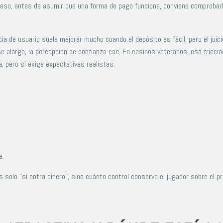
r eso, antes de asumir que una forma de pago funciona, conviene comprobarl
ia de usuario suele mejorar mucho cuando el depósito es fácil, pero el juicio
se alarga, la percepción de confianza cae. En casinos veteranos, esa fricci
a, pero sí exige expectativas realistas.
a.
s solo “si entra dinero”, sino cuánto control conserva el jugador sobre el