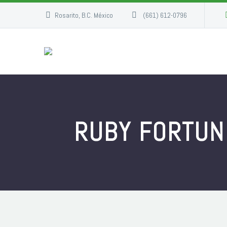
Rosarito, B.C. México
(661) 612-0796
RUBY FORTUNE