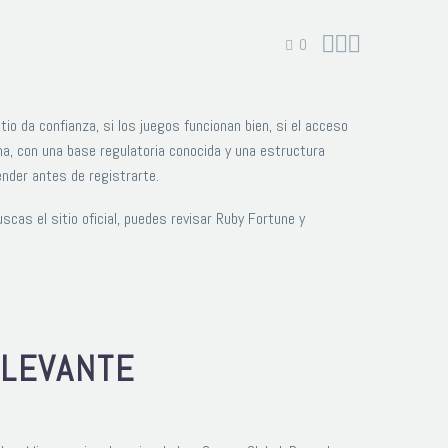



0
io da confianza, si los juegos funcionan bien, si el acceso
na, con una base regulatoria conocida y una estructura
ender antes de registrarte.
uscas el sitio oficial, puedes revisar Ruby Fortune y
ELEVANTE