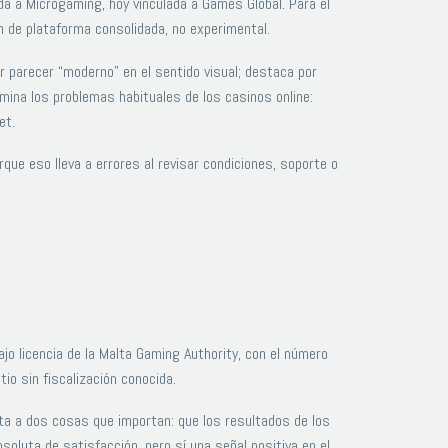
a a Microgaming, hoy vinculada a Games Global. Para el
n de plataforma consolidada, no experimental.
 parecer “moderno” en el sentido visual; destaca por
mina los problemas habituales de los casinos online:
et.
ue eso lleva a errores al revisar condiciones, soporte o
jo licencia de la Malta Gaming Authority, con el número
io sin fiscalización conocida.
ta a dos cosas que importan: que los resultados de los
soluta de satisfacción, pero sí una señal positiva en el