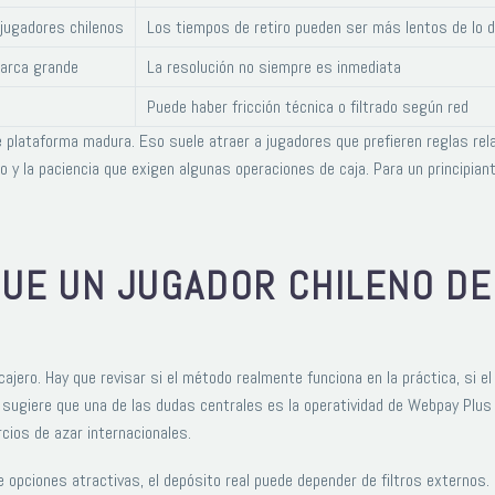
jugadores chilenos
Los tiempos de retiro pueden ser más lentos de lo 
marca grande
La resolución no siempre es inmediata
Puede haber fricción técnica o filtrado según red
e plataforma madura. Eso suele atraer a jugadores que prefieren reglas rel
bono y la paciencia que exigen algunas operaciones de caja. Para un principi
QUE UN JUGADOR CHILENO DE
n cajero. Hay que revisar si el método realmente funciona en la práctica, si 
le sugiere que una de las dudas centrales es la operatividad de Webpay Plu
ios de azar internacionales.
 opciones atractivas, el depósito real puede depender de filtros externos