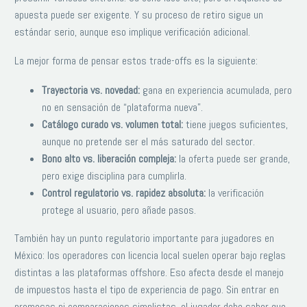
apuesta puede ser exigente. Y su proceso de retiro sigue un
estándar serio, aunque eso implique verificación adicional.
La mejor forma de pensar estos trade-offs es la siguiente:
Trayectoria vs. novedad:
gana en experiencia acumulada, pero
no en sensación de “plataforma nueva”.
Catálogo curado vs. volumen total:
tiene juegos suficientes,
aunque no pretende ser el más saturado del sector.
Bono alto vs. liberación compleja:
la oferta puede ser grande,
pero exige disciplina para cumplirla.
Control regulatorio vs. rapidez absoluta:
la verificación
protege al usuario, pero añade pasos.
También hay un punto regulatorio importante para jugadores en
México: los operadores con licencia local suelen operar bajo reglas
distintas a las plataformas offshore. Eso afecta desde el manejo
de impuestos hasta el tipo de experiencia de pago. Sin entrar en
promesas ni comparaciones simplistas, el jugador debe saber que