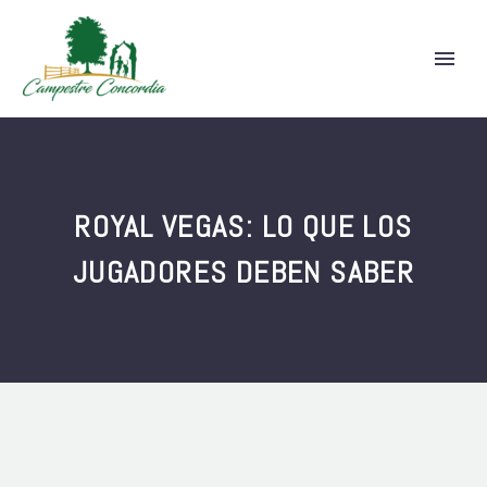
ROYAL VEGAS: LO QUE LOS
JUGADORES DEBEN SABER