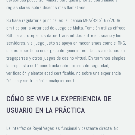
reglas claras sobre diseños más llamativos.
Su base regulatoria principal es la licencia MGA/B2C/167/2008
emitida por la Autoridad de Juego de Malta. También utiliza cifrado
SSL para proteger los datos transmitidos entre el usuario y los
servidores, y el juego justo se apoya en mecanismos como el RNG,
que es el sistema encargado de generar resultados aleatorios en
tragaperras y otros juegos de casino virtual. En términos simples:
la propuesta está construida sobre pilares de seguridad,
verificación y aleatoriedad certificable, no sobre una experiencia
“rápida y sin fricción” a cualquier costo.
CÓMO SE VIVE LA EXPERIENCIA DE
USUARIO EN LA PRÁCTICA
La interfaz de Royal Vegas es funcional y bastante directa. No