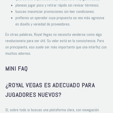
planeas jugar poco y retirar rápido sin revisar términos;
buscas maximizar promociones sin leer condiciones;
prefieres un operador cuya propuesta se vea más agresiva
en diseño y variedad de proveedores.
En otras palabras, Royal Vegas no necesita venderse como algo
revolucionario para ser útil. Su valor está en la consistencia. Para
un principiante, eso suele ser más importante que una interfaz con
muchos adornos.
MINI FAQ
¿ROYAL VEGAS ES ADECUADO PARA
JUGADORES NUEVOS?
Sí, sobre todo si buscas una plataforma clara, con navegación