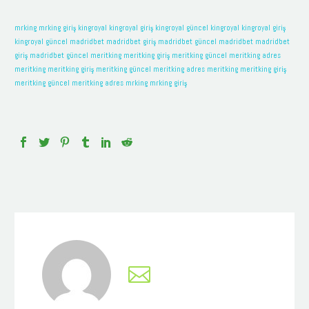
mrking
mrking giriş
kingroyal
kingroyal giriş
kingroyal güncel
kingroyal
kingroyal giriş
kingroyal güncel
madridbet
madridbet giriş
madridbet güncel
madridbet
madridbet
giriş
madridbet güncel
meritking
meritking giriş
meritking güncel
meritking adres
meritking
meritking giriş
meritking güncel
meritking adres
meritking
meritking giriş
meritking güncel
meritking adres
mrking
mrking giriş