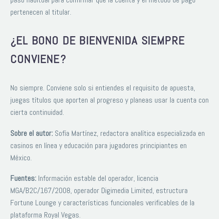
pertenecen al titular.
¿EL BONO DE BIENVENIDA SIEMPRE
CONVIENE?
No siempre. Conviene solo si entiendes el requisito de apuesta,
juegas títulos que aporten al progreso y planeas usar la cuenta con
cierta continuidad.
Sobre el autor:
Sofía Martínez, redactora analítica especializada en
casinos en línea y educación para jugadores principiantes en
México.
Fuentes:
Información estable del operador, licencia
MGA/B2C/167/2008, operador Digimedia Limited, estructura
Fortune Lounge y características funcionales verificables de la
plataforma Royal Vegas.