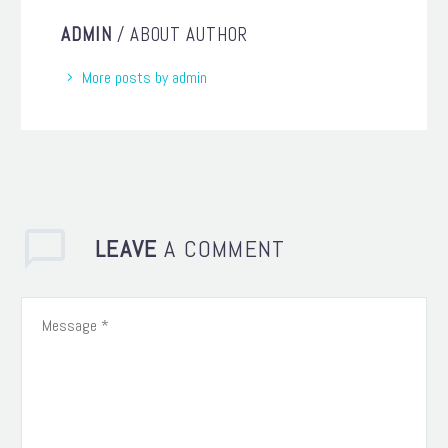
ADMIN
/ ABOUT AUTHOR
More posts by admin
LEAVE
A COMMENT