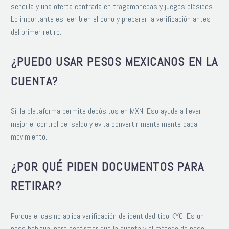
sencilla y una oferta centrada en tragamonedas y juegos clásicos.
Lo importante es leer bien el bono y preparar la verificación antes
del primer retiro.
¿PUEDO USAR PESOS MEXICANOS EN LA
CUENTA?
Sí, la plataforma permite depósitos en MXN. Eso ayuda a llevar
mejor el control del saldo y evita convertir mentalmente cada
movimiento.
¿POR QUÉ PIDEN DOCUMENTOS PARA
RETIRAR?
Porque el casino aplica verificación de identidad tipo KYC. Es un
paso habitual para confirmar que la cuenta y el método de pago