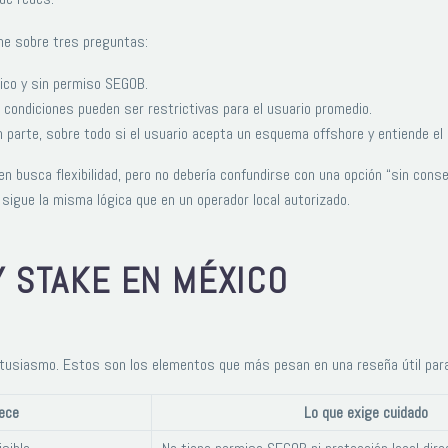
ene sobre tres preguntas:
ico y sin permiso SEGOB.
s condiciones pueden ser restrictivas para el usuario promedio.
 parte, sobre todo si el usuario acepta un esquema offshore y entiende el
n busca flexibilidad, pero no debería confundirse con una opción “sin cons
 sigue la misma lógica que en un operador local autorizado.
Y STAKE EN MÉXICO
ntusiasmo. Estos son los elementos que más pesan en una reseña útil para
ece
Lo que exige cuidado