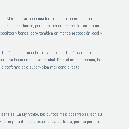
s de México, eso tiene una lectura clara: no es una marca
uación de confianza, porque el usuario no está frente a un
 depósitos y bonos, pero también en menos protección local y
putación de una no debe trasladarse automáticamente a la
erativa hacia una nueva entidad. Para el usuario común, lo
a plataforma bajo supervisión mexicana directa.
de señales. En My Stake, los puntos más observables son su
 Eso no garantiza una experiencia perfecta, pero sí permite