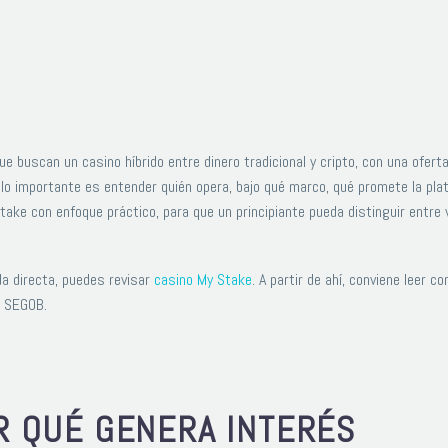
 buscan un casino híbrido entre dinero tradicional y cripto, con una oferta
 lo importante es entender quién opera, bajo qué marco, qué promete la plat
take con enfoque práctico, para que un principiante pueda distinguir entre 
da directa, puedes revisar
casino My Stake
. A partir de ahí, conviene leer 
e SEGOB.
R QUÉ GENERA INTERÉS