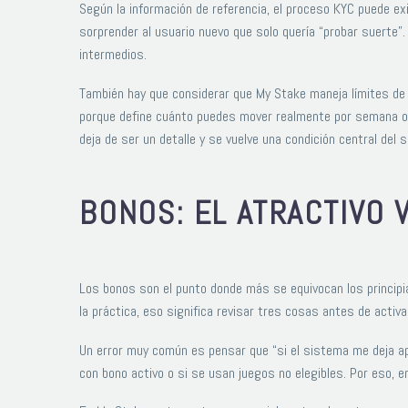
Según la información de referencia, el proceso KYC puede exi
sorprender al usuario nuevo que solo quería “probar suerte”
intermedios.
También hay que considerar que My Stake maneja límites de 
porque define cuánto puedes mover realmente por semana o p
deja de ser un detalle y se vuelve una condición central del si
BONOS: EL ATRACTIVO 
Los bonos son el punto donde más se equivocan los principi
la práctica, eso significa revisar tres cosas antes de activ
Un error muy común es pensar que “si el sistema me deja ap
con bono activo o si se usan juegos no elegibles. Por eso,