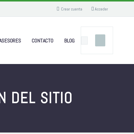
Crear cuenta
Acceder
ASESORES
CONTACTO
BLOG
 DEL SITIO