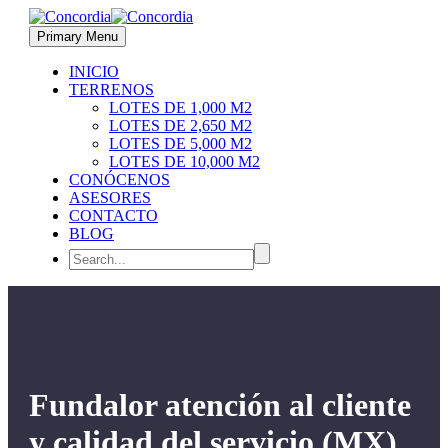
Primary Menu
INICIO
TERRENOS
LOTES DE 1,000 M2
LOTES DE 2,650 M2
LOTES DE 5,000 M2
LOTES DE 10,000 M2
CONÓCENOS
ASESORES
CONTACTO
BLOG
Fundalor atención al cliente
y calidad del servicio (MX)