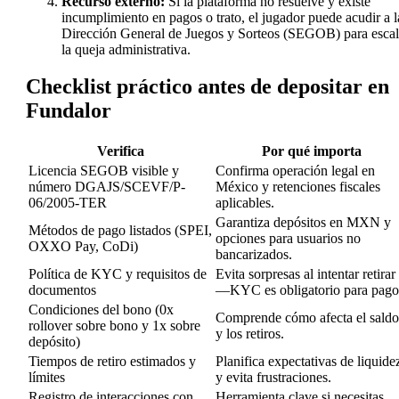
Recurso externo:
Si la plataforma no resuelve y existe
incumplimiento en pagos o trato, el jugador puede acudir a l
Dirección General de Juegos y Sorteos (SEGOB) para escal
la queja administrativa.
Checklist práctico antes de depositar en
Fundalor
Verifica
Por qué importa
Licencia SEGOB visible y
Confirma operación legal en
número DGAJS/SCEVF/P-
México y retenciones fiscales
06/2005-TER
aplicables.
Garantiza depósitos en MXN y
Métodos de pago listados (SPEI,
opciones para usuarios no
OXXO Pay, CoDi)
bancarizados.
Política de KYC y requisitos de
Evita sorpresas al intentar retirar
documentos
—KYC es obligatorio para pago
Condiciones del bono (0x
Comprende cómo afecta el saldo
rollover sobre bono y 1x sobre
y los retiros.
depósito)
Tiempos de retiro estimados y
Planifica expectativas de liquide
límites
y evita frustraciones.
Registro de interacciones con
Herramienta clave si necesitas