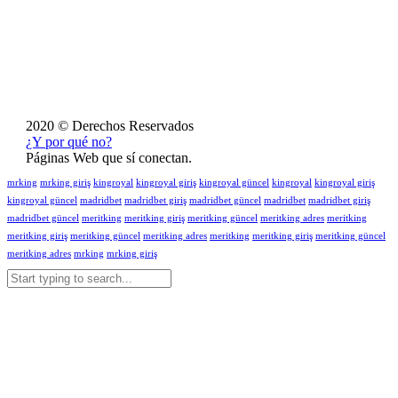
2020 © Derechos Reservados
¿Y por qué no?
Páginas Web que sí conectan.
mrking
mrking giriş
kingroyal
kingroyal giriş
kingroyal güncel
kingroyal
kingroyal giriş
kingroyal güncel
madridbet
madridbet giriş
madridbet güncel
madridbet
madridbet giriş
madridbet güncel
meritking
meritking giriş
meritking güncel
meritking adres
meritking
meritking giriş
meritking güncel
meritking adres
meritking
meritking giriş
meritking güncel
meritking adres
mrking
mrking giriş