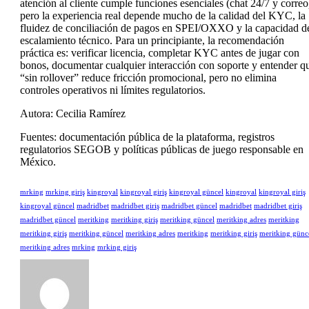
atención al cliente cumple funciones esenciales (chat 24/7 y correo
pero la experiencia real depende mucho de la calidad del KYC, la
fluidez de conciliación de pagos en SPEI/OXXO y la capacidad d
escalamiento técnico. Para un principiante, la recomendación
práctica es: verificar licencia, completar KYC antes de jugar con
bonos, documentar cualquier interacción con soporte y entender q
“sin rollover” reduce fricción promocional, pero no elimina
controles operativos ni límites regulatorios.
Autora: Cecilia Ramírez
Fuentes: documentación pública de la plataforma, registros
regulatorios SEGOB y políticas públicas de juego responsable en
México.
mrking
mrking giriş
kingroyal
kingroyal giriş
kingroyal güncel
kingroyal
kingroyal giriş
kingroyal güncel
madridbet
madridbet giriş
madridbet güncel
madridbet
madridbet giriş
madridbet güncel
meritking
meritking giriş
meritking güncel
meritking adres
meritking
meritking giriş
meritking güncel
meritking adres
meritking
meritking giriş
meritking günc
meritking adres
mrking
mrking giriş