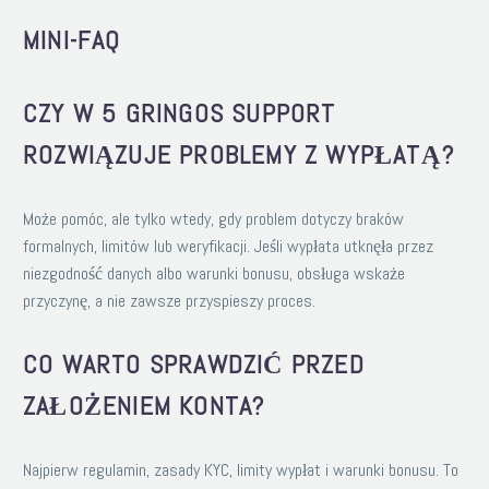
MINI-FAQ
CZY W 5 GRINGOS SUPPORT
ROZWIĄZUJE PROBLEMY Z WYPŁATĄ?
Może pomóc, ale tylko wtedy, gdy problem dotyczy braków
formalnych, limitów lub weryfikacji. Jeśli wypłata utknęła przez
niezgodność danych albo warunki bonusu, obsługa wskaże
przyczynę, a nie zawsze przyspieszy proces.
CO WARTO SPRAWDZIĆ PRZED
ZAŁOŻENIEM KONTA?
Najpierw regulamin, zasady KYC, limity wypłat i warunki bonusu. To