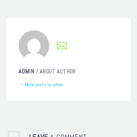
ADMIN
/ ABOUT AUTHOR
More posts by admin
LEAVE
A COMMENT