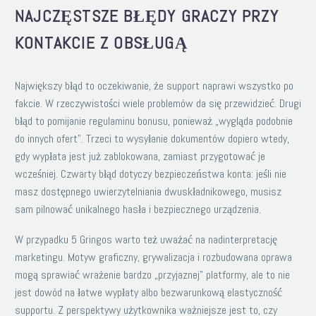
NAJCZĘSTSZE BŁĘDY GRACZY PRZY
KONTAKCIE Z OBSŁUGĄ
Największy błąd to oczekiwanie, że support naprawi wszystko po
fakcie. W rzeczywistości wiele problemów da się przewidzieć. Drugi
błąd to pomijanie regulaminu bonusu, ponieważ „wygląda podobnie
do innych ofert”. Trzeci to wysyłanie dokumentów dopiero wtedy,
gdy wypłata jest już zablokowana, zamiast przygotować je
wcześniej. Czwarty błąd dotyczy bezpieczeństwa konta: jeśli nie
masz dostępnego uwierzytelniania dwuskładnikowego, musisz
sam pilnować unikalnego hasła i bezpiecznego urządzenia.
W przypadku 5 Gringos warto też uważać na nadinterpretację
marketingu. Motyw graficzny, grywalizacja i rozbudowana oprawa
mogą sprawiać wrażenie bardzo „przyjaznej” platformy, ale to nie
jest dowód na łatwe wypłaty albo bezwarunkową elastyczność
supportu. Z perspektywy użytkownika ważniejsze jest to, czy