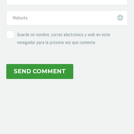
Guarda mi nombre, correo electrónico y web en este
navegador para la próxima vez que comente.
SEND COMMENT