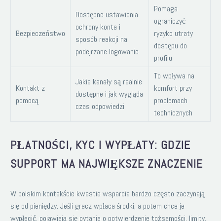
Pomaga
Dostępne ustawienia
ograniczyć
ochrony konta i
Bezpieczeństwo
ryzyko utraty
sposób reakcji na
dostępu do
podejrzane logowanie
profilu
To wpływa na
Jakie kanały są realnie
Kontakt z
komfort przy
dostępne i jak wygląda
pomocą
problemach
czas odpowiedzi
technicznych
PŁATNOŚCI, KYC I WYPŁATY: GDZIE
SUPPORT MA NAJWIĘKSZE ZNACZENIE
W polskim kontekście kwestie wsparcia bardzo często zaczynają
się od pieniędzy. Jeśli gracz wpłaca środki, a potem chce je
wypłacić, pojawiają się pytania o potwierdzenie tożsamości, limity,