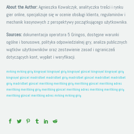
About the Author:
Agnieszka Kowalczyk, analityczka treści i rynku
gier online, specjalizuje się w ocenie obsługi klienta, regulaminów i
mechanik kasynowych z perspektywy początkującego użytkownika.
Sources:
dokumentacja operatora 5 Gringos, dostępne warunki
ogólne i bonusowe, polityka odpowiedzialnej gry, analiza publicznych
wątków użytkowników oraz zestawienie zasad i ograniczeń
dotyczących kont, wypłat i weryfikacji.
mrking
mrking giriş
kingroyal
kingroyal giriş
kingroyal güncel
kingroyal
kingroyal giriş
kingroyal güncel
madridbet
madridbet giriş
madridbet güncel
madridbet
madridbet
giriş
madridbet güncel
meritking
meritking giriş
meritking güncel
meritking adres
meritking
meritking giriş
meritking güncel
meritking adres
meritking
meritking giriş
meritking güncel
meritking adres
mrking
mrking giriş