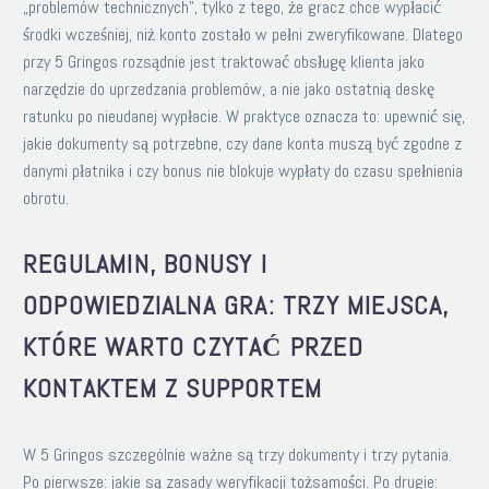
„problemów technicznych”, tylko z tego, że gracz chce wypłacić
środki wcześniej, niż konto zostało w pełni zweryfikowane. Dlatego
przy 5 Gringos rozsądnie jest traktować obsługę klienta jako
narzędzie do uprzedzania problemów, a nie jako ostatnią deskę
ratunku po nieudanej wypłacie. W praktyce oznacza to: upewnić się,
jakie dokumenty są potrzebne, czy dane konta muszą być zgodne z
danymi płatnika i czy bonus nie blokuje wypłaty do czasu spełnienia
obrotu.
REGULAMIN, BONUSY I
ODPOWIEDZIALNA GRA: TRZY MIEJSCA,
KTÓRE WARTO CZYTAĆ PRZED
KONTAKTEM Z SUPPORTEM
W 5 Gringos szczególnie ważne są trzy dokumenty i trzy pytania.
Po pierwsze: jakie są zasady weryfikacji tożsamości. Po drugie: