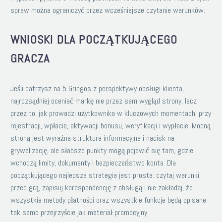
spraw można ograniczyć przez wcześniejsze czytanie warunków.
WNIOSKI DLA POCZĄTKUJĄCEGO
GRACZA
Jeśli patrzysz na 5 Gringos z perspektywy obsługi klienta,
najrozsądniej oceniać markę nie przez sam wygląd strony, lecz
przez to, jak prowadzi użytkownika w kluczowych momentach: przy
rejestracji, wpłacie, aktywacji bonusu, weryfikacji i wypłacie. Mocną
stroną jest wyraźna struktura informacyjna i nacisk na
grywalizację, ale słabsze punkty mogą pojawić się tam, gdzie
wchodzą limity, dokumenty i bezpieczeństwo konta. Dla
początkującego najlepsza strategia jest prosta: czytaj warunki
przed grą, zapisuj korespondencję z obsługą i nie zakładaj, że
wszystkie metody płatności oraz wszystkie funkcje będą opisane
tak samo przejrzyście jak materiał promocyjny.