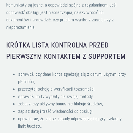
komunikaty są jasne, a odpowiedzi spójne z regulaminem. Jeśli
odpowiedź obsługi jest nieprecyzyjna, należy wrócić do
dokumentów i sprawdzić, czy problem wynika z zasad, czy z
nieporozumienia.
KRÓTKA LISTA KONTROLNA PRZED
PIERWSZYM KONTAKTEM Z SUPPORTEM
sprawdź, czy dane konta zgadzają się z danymi użytymi przy
płatności,
przeczytaj sekcję o weryfikacji tożsamości,
sprawdź limity wypłaty dla swojej metody,
zobacz, czy aktywny bonus nie blokuje środków,
zapisz datę i treść wiadomości do obsługi,
upewnij się, że znasz zasady odpowiedzialnej gry i własny
limit budżetu.