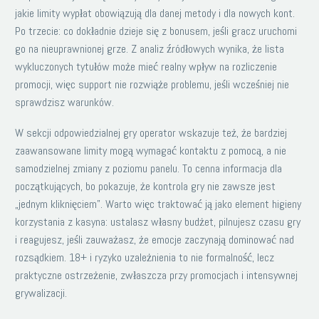
jakie limity wypłat obowiązują dla danej metody i dla nowych kont.
Po trzecie: co dokładnie dzieje się z bonusem, jeśli gracz uruchomi
go na nieuprawnionej grze. Z analiz źródłowych wynika, że lista
wykluczonych tytułów może mieć realny wpływ na rozliczenie
promocji, więc support nie rozwiąże problemu, jeśli wcześniej nie
sprawdzisz warunków.
W sekcji odpowiedzialnej gry operator wskazuje też, że bardziej
zaawansowane limity mogą wymagać kontaktu z pomocą, a nie
samodzielnej zmiany z poziomu panelu. To cenna informacja dla
początkujących, bo pokazuje, że kontrola gry nie zawsze jest
„jednym kliknięciem”. Warto więc traktować ją jako element higieny
korzystania z kasyna: ustalasz własny budżet, pilnujesz czasu gry
i reagujesz, jeśli zauważasz, że emocje zaczynają dominować nad
rozsądkiem. 18+ i ryzyko uzależnienia to nie formalność, lecz
praktyczne ostrzeżenie, zwłaszcza przy promocjach i intensywnej
grywalizacji.