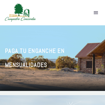
PAGA TU ENGANCHE EN
MENSUALIDADES