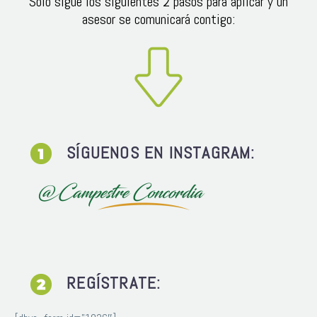
Solo sígue los siguientes 2 pasos para aplicar y un
asesor se comunicará contigo:
SÍGUENOS EN INSTAGRAM:
REGÍSTRATE: