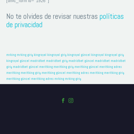
[dhvc_form id=”1926″]
No te olvides de revisar nuestras
políticas
de privacidad
mrking
mrking giriş
kingroyal
kingroyal giriş
kingroyal güncel
kingroyal
kingroyal giriş
kingroyal güncel
madridbet
madridbet giriş
madridbet güncel
madridbet
madridbet
giriş
madridbet güncel
meritking
meritking giriş
meritking güncel
meritking adres
meritking
meritking giriş
meritking güncel
meritking adres
meritking
meritking giriş
meritking güncel
meritking adres
mrking
mrking giriş