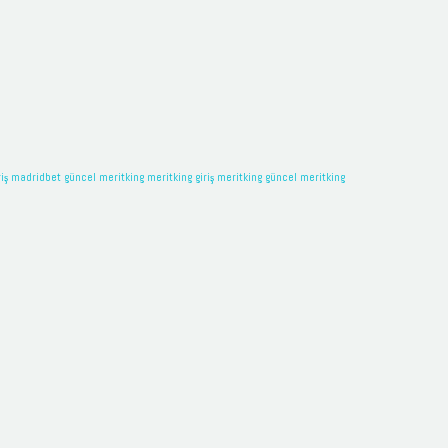
iş
madridbet güncel
meritking
meritking giriş
meritking güncel
meritking