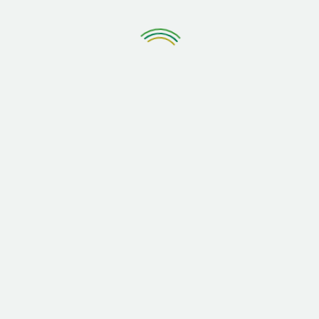
icing elit, sed do eiusmod tempor incididunt u
nim veniam, quis nostrud exercitation ullamco
l
madridbet
madridbet giriş
madridbet güncel
madridbet
madridbet giriş
madridbet güncel
meritki
AVA ROBINSON