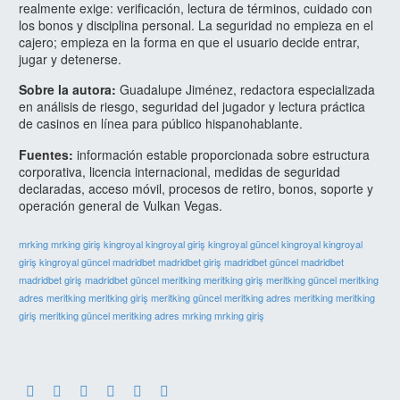
realmente exige: verificación, lectura de términos, cuidado con
los bonos y disciplina personal. La seguridad no empieza en el
cajero; empieza en la forma en que el usuario decide entrar,
jugar y detenerse.
Sobre la autora:
Guadalupe Jiménez, redactora especializada
en análisis de riesgo, seguridad del jugador y lectura práctica
de casinos en línea para público hispanohablante.
Fuentes:
información estable proporcionada sobre estructura
corporativa, licencia internacional, medidas de seguridad
declaradas, acceso móvil, procesos de retiro, bonos, soporte y
operación general de Vulkan Vegas.
mrking
mrking giriş
kingroyal
kingroyal giriş
kingroyal güncel
kingroyal
kingroyal
giriş
kingroyal güncel
madridbet
madridbet giriş
madridbet güncel
madridbet
madridbet giriş
madridbet güncel
meritking
meritking giriş
meritking güncel
meritking
adres
meritking
meritking giriş
meritking güncel
meritking adres
meritking
meritking
giriş
meritking güncel
meritking adres
mrking
mrking giriş