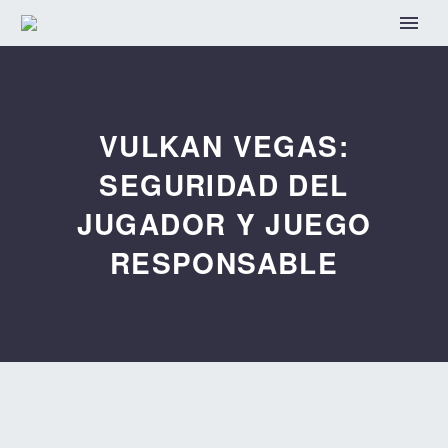
VULKAN VEGAS:
SEGURIDAD DEL
JUGADOR Y JUEGO
RESPONSABLE