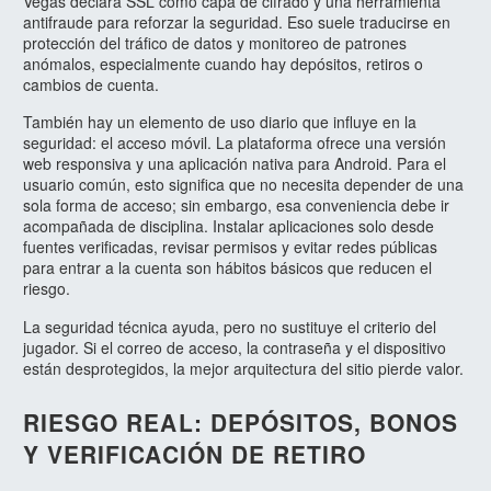
Vegas declara SSL como capa de cifrado y una herramienta
antifraude para reforzar la seguridad. Eso suele traducirse en
protección del tráfico de datos y monitoreo de patrones
anómalos, especialmente cuando hay depósitos, retiros o
cambios de cuenta.
También hay un elemento de uso diario que influye en la
seguridad: el acceso móvil. La plataforma ofrece una versión
web responsiva y una aplicación nativa para Android. Para el
usuario común, esto significa que no necesita depender de una
sola forma de acceso; sin embargo, esa conveniencia debe ir
acompañada de disciplina. Instalar aplicaciones solo desde
fuentes verificadas, revisar permisos y evitar redes públicas
para entrar a la cuenta son hábitos básicos que reducen el
riesgo.
La seguridad técnica ayuda, pero no sustituye el criterio del
jugador. Si el correo de acceso, la contraseña y el dispositivo
están desprotegidos, la mejor arquitectura del sitio pierde valor.
RIESGO REAL: DEPÓSITOS, BONOS
Y VERIFICACIÓN DE RETIRO