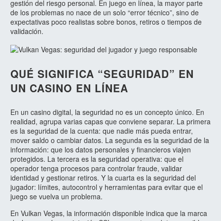
gestión del riesgo personal. En juego en línea, la mayor parte
de los problemas no nace de un solo “error técnico”, sino de
expectativas poco realistas sobre bonos, retiros o tiempos de
validación.
QUÉ SIGNIFICA “SEGURIDAD” EN
UN CASINO EN LÍNEA
En un casino digital, la seguridad no es un concepto único. En
realidad, agrupa varias capas que conviene separar. La primera
es la seguridad de la cuenta: que nadie más pueda entrar,
mover saldo o cambiar datos. La segunda es la seguridad de la
información: que los datos personales y financieros viajen
protegidos. La tercera es la seguridad operativa: que el
operador tenga procesos para controlar fraude, validar
identidad y gestionar retiros. Y la cuarta es la seguridad del
jugador: límites, autocontrol y herramientas para evitar que el
juego se vuelva un problema.
En Vulkan Vegas, la información disponible indica que la marca