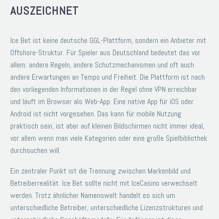
AUSZEICHNET
Ice Bet ist keine deutsche GGL-Plattform, sondern ein Anbieter mit
Offshore-Struktur. Für Spieler aus Deutschland bedeutet das vor
allem: andere Regeln, andere Schutzmechanismen und oft auch
andere Erwartungen an Tempo und Freiheit. Die Plattform ist nach
den vorliegenden Informationen in der Regel ohne VPN erreichbar
und läuft im Browser als Web-App. Eine native App für iOS oder
Android ist nicht vorgesehen. Das kann für mobile Nutzung
praktisch sein, ist aber auf kleinen Bildschirmen nicht immer ideal,
vor allem wenn man viele Kategorien oder eine große Spielbibliothek
durchsuchen will.
Ein zentraler Punkt ist die Trennung zwischen Markenbild und
Betreiberrealität. Ice Bet sollte nicht mit IceCasino verwechselt
werden. Trotz ähnlicher Namenswelt handelt es sich um
unterschiedliche Betreiber, unterschiedliche Lizenzstrukturen und