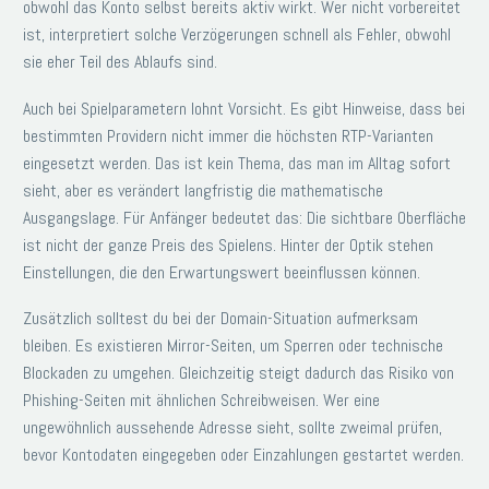
obwohl das Konto selbst bereits aktiv wirkt. Wer nicht vorbereitet
ist, interpretiert solche Verzögerungen schnell als Fehler, obwohl
sie eher Teil des Ablaufs sind.
Auch bei Spielparametern lohnt Vorsicht. Es gibt Hinweise, dass bei
bestimmten Providern nicht immer die höchsten RTP-Varianten
eingesetzt werden. Das ist kein Thema, das man im Alltag sofort
sieht, aber es verändert langfristig die mathematische
Ausgangslage. Für Anfänger bedeutet das: Die sichtbare Oberfläche
ist nicht der ganze Preis des Spielens. Hinter der Optik stehen
Einstellungen, die den Erwartungswert beeinflussen können.
Zusätzlich solltest du bei der Domain-Situation aufmerksam
bleiben. Es existieren Mirror-Seiten, um Sperren oder technische
Blockaden zu umgehen. Gleichzeitig steigt dadurch das Risiko von
Phishing-Seiten mit ähnlichen Schreibweisen. Wer eine
ungewöhnlich aussehende Adresse sieht, sollte zweimal prüfen,
bevor Kontodaten eingegeben oder Einzahlungen gestartet werden.