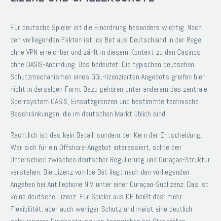
Für deutsche Spieler ist die Einordnung besonders wichtig. Nach
den vorliegenden Fakten ist Ice Bet aus Deutschland in der Regel
ohne VPN erreichbar und zählt in diesem Kontext zu den Casinos
ohne OASIS-Anbindung. Das bedeutet: Die typischen deutschen
Schutzmechanismen eines GGL-lizenzierten Angebots greifen hier
nicht in derselben Form. Dazu gehören unter anderem das zentrale
Sperrsystem OASIS, Einsatzgrenzen und bestimmte technische
Beschränkungen, die im deutschen Markt üblich sind.
Rechtlich ist das kein Detail, sondern der Kern der Entscheidung.
Wer sich für ein Offshore-Angebot interessiert, sollte den
Unterschied zwischen deutscher Regulierung und Curaçao-Struktur
verstehen. Die Lizenz von Ice Bet liegt nach den vorliegenden
Angaben bei Antillephone N.V. unter einer Curaçao-Sublizenz. Das ist
keine deutsche Lizenz. Für Spieler aus DE heißt das: mehr
Flexibilität, aber auch weniger Schutz und meist eine deutlich