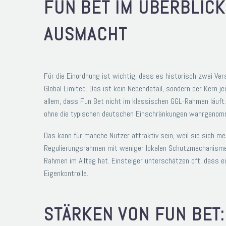
FUN BET IM ÜBERBLICK
AUSMACHT
Für die Einordnung ist wichtig, dass es historisch zwei Vers
Global Limited. Das ist kein Nebendetail, sondern der Kern 
allem, dass Fun Bet nicht im klassischen GGL-Rahmen läuft.
ohne die typischen deutschen Einschränkungen wahrgenom
Das kann für manche Nutzer attraktiv sein, weil sie sich me
Regulierungsrahmen mit weniger lokalen Schutzmechanismen.
Rahmen im Alltag hat. Einsteiger unterschätzen oft, dass e
Eigenkontrolle.
STÄRKEN VON FUN BET: