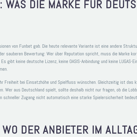
: WAS DIE MARKE FÜR DEUT
ionen von Funbet gab. Die heute relevante Variante ist eine andere Struktu
jeder sauberen Bewertung: Wer über Reputation spricht, muss die Marke kor
 Es gibt keine deutsche Lizenz, keine OASIS-Anbindung und keine LUGAS-Ei
men.
hr Freiheit bei Einsatzhöhe und Spielfluss wünschen. Gleichzeitig ist das 
 Wer aus Deutschland spielt, sollte deshalb nicht nur fragen, ob die Lob
in schneller Zugang nicht automatisch eine starke Spielersicherheit bede
 WO DER ANBIETER IM ALLTA