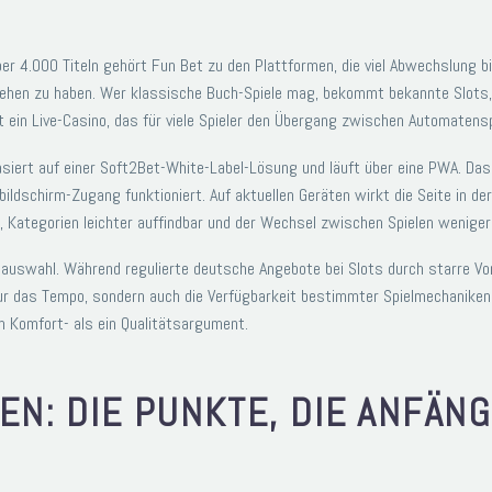
ber 4.000 Titeln gehört Fun Bet zu den Plattformen, die viel Abwechslung 
ehen zu haben. Wer klassische Buch-Spiele mag, bekommt bekannte Slots, d
in Live-Casino, das für viele Spieler den Übergang zwischen Automatenspie
asiert auf einer Soft2Bet-White-Label-Lösung und läuft über eine PWA. Das
ildschirm-Zugang funktioniert. Auf aktuellen Geräten wirkt die Seite in der 
er, Kategorien leichter auffindbar und der Wechsel zwischen Spielen wenige
ielauswahl. Während regulierte deutsche Angebote bei Slots durch starre V
t nur das Tempo, sondern auch die Verfügbarkeit bestimmter Spielmechanik
ein Komfort- als ein Qualitätsargument.
EN: DIE PUNKTE, DIE ANFÄN