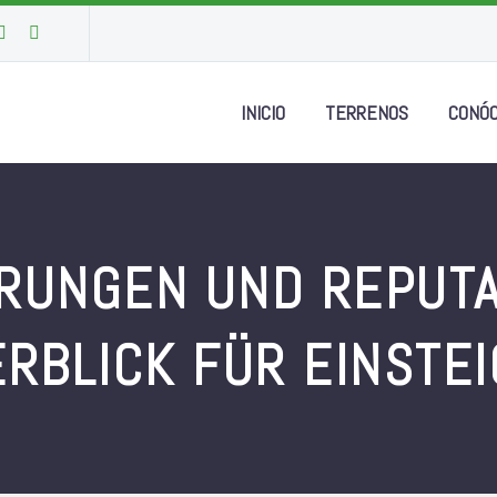
INICIO
TERRENOS
CONÓ
RUNGEN UND REPUTA
RBLICK FÜR EINSTE