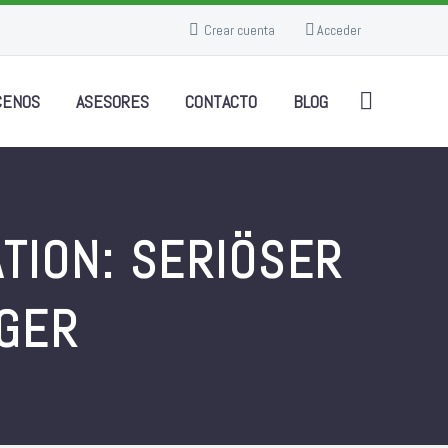
Crear cuenta
Acceder
CENOS
ASESORES
CONTACTO
BLOG
TION: SERIÖSER
IGER