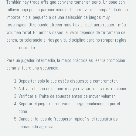
También hay trade-offs que conviene tomar en serio. Un bono con
rollover bajo puede parecer excelente, pero venir acompañado de un
importe inicial pequeño o de una selección de juegos muy
restringida. Otro puede ofrecer más flexibilidad, pero requerir más
volumen total. En ambos casos, el valor depende de tu tamaño de
banca, tu tolerancia al riesgo y tu disciplina para no romper reglas
por apresurarte.
Para un jugador intermedio, la mejor práctica es leer la promoción
como si fuera una secuencia:
Depositar solo lo que estás dispuesto a comprometer.
Activar el bono únicamente si ya revisaste las restricciones.
Verificar el límite de apuesta antes de mover volumen.
Separar el juego recreativo del juego condicionado por el
bono.
Cancelar la idea de “recuperar rápido” si el requisito es
demasiado agresivo.