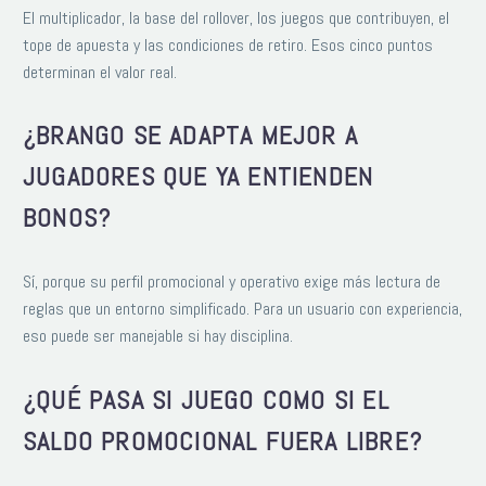
El multiplicador, la base del rollover, los juegos que contribuyen, el
tope de apuesta y las condiciones de retiro. Esos cinco puntos
determinan el valor real.
¿BRANGO SE ADAPTA MEJOR A
JUGADORES QUE YA ENTIENDEN
BONOS?
Sí, porque su perfil promocional y operativo exige más lectura de
reglas que un entorno simplificado. Para un usuario con experiencia,
eso puede ser manejable si hay disciplina.
¿QUÉ PASA SI JUEGO COMO SI EL
SALDO PROMOCIONAL FUERA LIBRE?