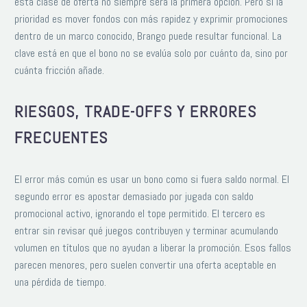
esta clase de oferta no siempre será la primera opción. Pero si la
prioridad es mover fondos con más rapidez y exprimir promociones
dentro de un marco conocido, Brango puede resultar funcional. La
clave está en que el bono no se evalúa solo por cuánto da, sino por
cuánta fricción añade.
RIESGOS, TRADE-OFFS Y ERRORES
FRECUENTES
El error más común es usar un bono como si fuera saldo normal. El
segundo error es apostar demasiado por jugada con saldo
promocional activo, ignorando el tope permitido. El tercero es
entrar sin revisar qué juegos contribuyen y terminar acumulando
volumen en títulos que no ayudan a liberar la promoción. Esos fallos
parecen menores, pero suelen convertir una oferta aceptable en
una pérdida de tiempo.