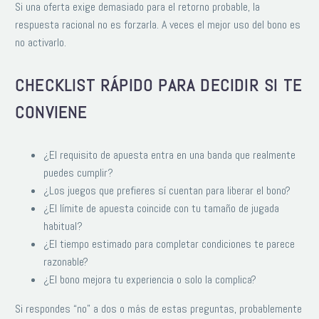
Si una oferta exige demasiado para el retorno probable, la
respuesta racional no es forzarla. A veces el mejor uso del bono es
no activarlo.
CHECKLIST RÁPIDO PARA DECIDIR SI TE
CONVIENE
¿El requisito de apuesta entra en una banda que realmente
puedes cumplir?
¿Los juegos que prefieres sí cuentan para liberar el bono?
¿El límite de apuesta coincide con tu tamaño de jugada
habitual?
¿El tiempo estimado para completar condiciones te parece
razonable?
¿El bono mejora tu experiencia o solo la complica?
Si respondes “no” a dos o más de estas preguntas, probablemente