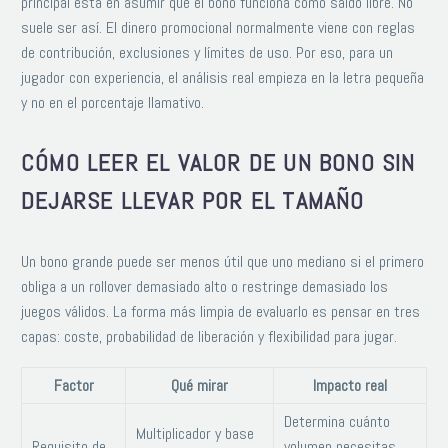
principal está en asumir que el bono funciona como saldo libre. No
suele ser así. El dinero promocional normalmente viene con reglas
de contribución, exclusiones y límites de uso. Por eso, para un
jugador con experiencia, el análisis real empieza en la letra pequeña
y no en el porcentaje llamativo.
CÓMO LEER EL VALOR DE UN BONO SIN
DEJARSE LLEVAR POR EL TAMAÑO
Un bono grande puede ser menos útil que uno mediano si el primero
obliga a un rollover demasiado alto o restringe demasiado los
juegos válidos. La forma más limpia de evaluarlo es pensar en tres
capas: coste, probabilidad de liberación y flexibilidad para jugar.
Factor
Qué mirar
Impacto real
Determina cuánto
Multiplicador y base
Requisito de
volumen necesitas