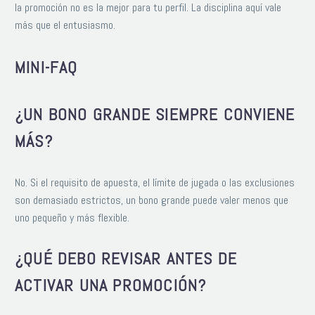
la promoción no es la mejor para tu perfil. La disciplina aquí vale
más que el entusiasmo.
MINI-FAQ
¿UN BONO GRANDE SIEMPRE CONVIENE
MÁS?
No. Si el requisito de apuesta, el límite de jugada o las exclusiones
son demasiado estrictos, un bono grande puede valer menos que
uno pequeño y más flexible.
¿QUÉ DEBO REVISAR ANTES DE
ACTIVAR UNA PROMOCIÓN?