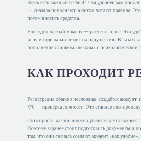
Здесь есть важный trade-off: чем удобнее вам попо
— сначала пополняют, а потом читают правила. Это
потом вносить средства.
Ещё один частый момент — расчёт в тенге. Это удо
игру и отдельный лимит на одну сессию. В казахст
пополнение слишком «лёгким» с психологической т
КАК ПРОХОДИТ Р
Регистрация обычно несложная: создаётся аккаунт, 
KYC — проверка личности. Это стандартная процед
Суть проста: казино должно убедиться, что аккаун
Поэтому заранее стоит подготовить документы и п
том, что они сначала создают аккаунт «как удобно»