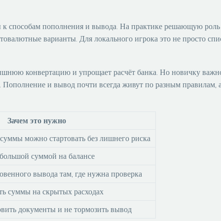
 способам пополнения и вывода. На практике решающую роль играют
товалютные варианты. Для локального игрока это не просто спи
ишнюю конвертацию и упрощает расчёт банка. Но новичку важно
 Пополнение и вывод почти всегда живут по разным правилам, а
Зачем это нужно
й суммы можно стартовать без лишнего риска
ебольшой суммой на балансе
овенного вывода там, где нужна проверка
сть суммы на скрытых расходах
овить документы и не тормозить вывод