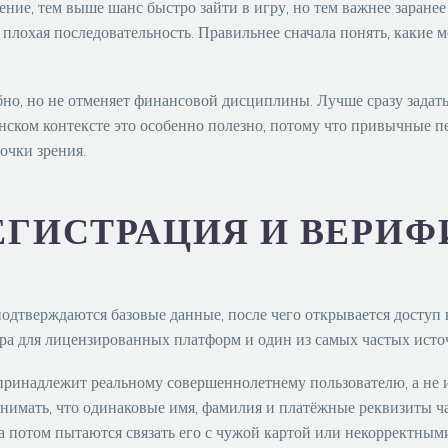
лнение, тем выше шанс быстро зайти в игру, но тем важнее заран
 плохая последовательность. Правильнее сначала понять, какие 
бно, но не отменяет финансовой дисциплины. Лучше сразу задать
анском контексте это особенно полезно, потому что привычные 
очки зрения.
ЕГИСТРАЦИЯ И ВЕРИ
подтверждаются базовые данные, после чего открывается доступ 
ура для лицензированных платформ и один из самых частых ист
т принадлежит реальному совершеннолетнему пользователю, а не 
онимать, что одинаковые имя, фамилия и платёжные реквизиты ч
, а потом пытаются связать его с чужой картой или некорректны