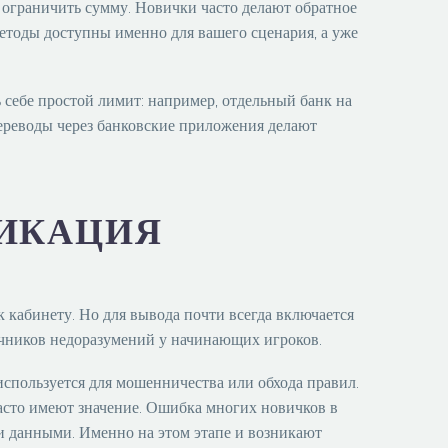
ее ограничить сумму. Новички часто делают обратное
методы доступны именно для вашего сценария, а уже
 себе простой лимит: например, отдельный банк на
переводы через банковские приложения делают
ФИКАЦИЯ
к кабинету. Но для вывода почти всегда включается
очников недоразумений у начинающих игроков.
используется для мошенничества или обхода правил.
асто имеют значение. Ошибка многих новичков в
ми данными. Именно на этом этапе и возникают