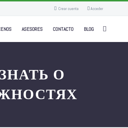
Crear cuenta
Acceder
CENOS
ASESORES
CONTACTO
BLOG
 ЗНАТЬ О
ОЖНОСТЯХ