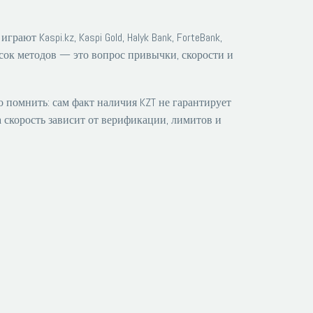
 Kaspi.kz, Kaspi Gold, Halyk Bank, ForteBank,
сок методов — это вопрос привычки, скорости и
 помнить: сам факт наличия KZT не гарантирует
 скорость зависит от верификации, лимитов и