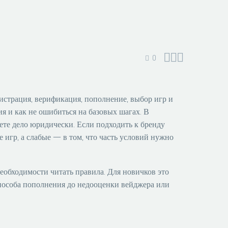



0
егистрация, верификация, пополнение, выбор игр и
ия и как не ошибиться на базовых шагах. В
еете дело юридически. Если подходить к бренду
 игр, а слабые — в том, что часть условий нужно
необходимости читать правила. Для новичков это
пособа пополнения до недооценки вейджера или